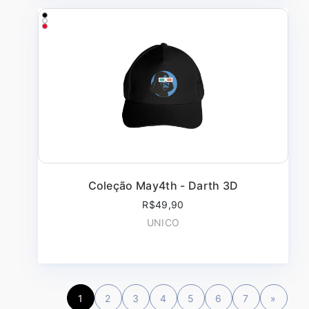
Coleção May4th - Darth 3D
R$49,90
UNICO
1
2
3
4
5
6
7
»