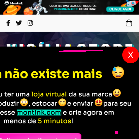
X
ENTREGA PARA TODO BRASIL
VANTAGENS
com agilidade.
produtos com descontos incríveis.
COMPRA SEGURA
PARCELAMENTO
faça suas compras com
em até 12x no cartão
tranquilidade.
Todos os Produtos