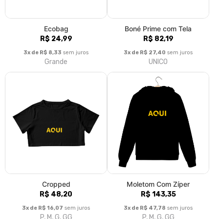
Ecobag
Boné Prime com Tela
R$ 24,99
R$ 82,19
3x de R$ 8,33
sem juros
3x de R$ 27,40
sem juros
Grande
UNICO
Cropped
Moletom Com Zíper
R$ 48,20
R$ 143,35
3x de R$ 16,07
sem juros
3x de R$ 47,78
sem juros
P, M, G, GG
P, M, G, GG