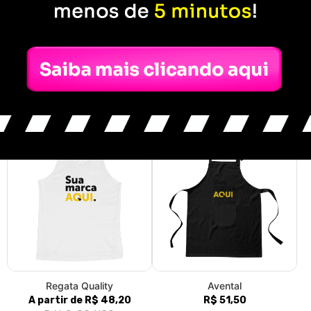
Classic Infantil
Moletom Canguru
R$ 38,30
R$ 160,95
3x de R$ 12,77
sem juros
3x de R$ 53,65
sem juros
2, 4, 6, 8, 10, 12, 14
P, M, G, GG
Regata Quality
Avental
A partir de R$ 48,20
R$ 51,50