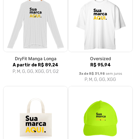
DryFit Manga Longa
Oversized
A partir de R$ 89,24
R$ 95,94
P, M, G, GG, XGG, G1, G2
3x de R$ 31,98
sem juros
P, M, G, GG, XGG