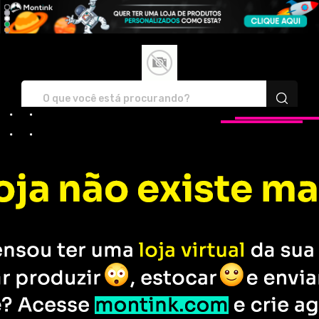
KATARINA CLUB STORE - Camise
Entre em
Rastreie seu
Contato
Pedido
Filtro
Produtos
Todos os Produtos