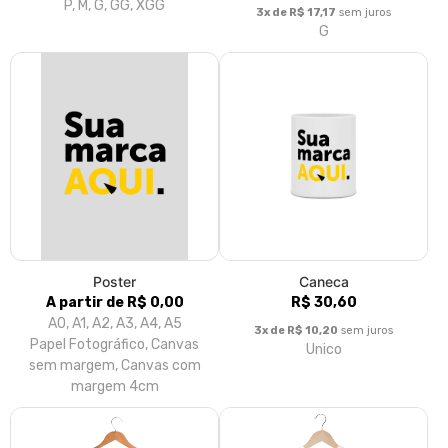
P, M, G, GG, XGG
3x de R$ 17,17
sem juros
G
Poster
Caneca
A partir de R$ 0,00
R$ 30,60
A0, A1, A2, A3, A4, A5
3x de R$ 10,20
sem juros
Papel Fotográfico, Canvas
Unico
sem margem, Canvas com
margem 4cm